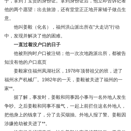
子，拿到了宝贵的身份证。拿到身份证后，他立即告诉记者
他的两个愿望：出去旅游，还有堂堂正正地开家铺子做点生
意。
他叫姜毅（化名），福州洪山派出所在“大走访”行动
中，发现并解决了他的困难。
一直过着没户口的日子
他被刑拘时户口被注销；他一次次地跑派出所，都被告
知没有他的户口底页
姜毅家住福州凤湖社区，1978年顶替祖父的班，进了
福州水产机械厂。1982年的一天，姜毅被关进了福州的一
家**。
据了解，事发时，姜毅和同事因小事与一名外地人发生
争吵。之后姜毅和同事不服气，一起上前拦住这名外地人，
把他身上的钱拿了，分了去买烟抽。外地人报了警。姜毅因
涉嫌抢劫被关进了**。