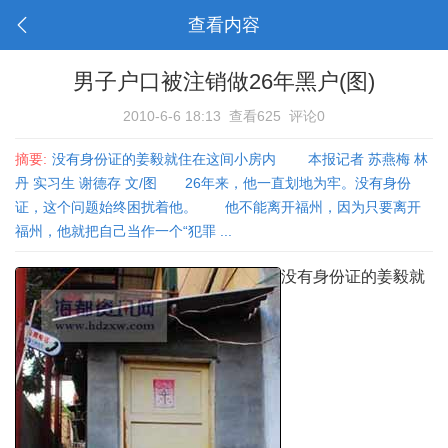
查看内容
男子户口被注销做26年黑户(图)
2010-6-6 18:13
查看625
评论0
摘要:
没有身份证的姜毅就住在这间小房内 本报记者 苏燕梅 林
丹 实习生 谢德存 文/图 26年来，他一直划地为牢。没有身份
证，这个问题始终困扰着他。 他不能离开福州，因为只要离开
福州，他就把自己当作一个“犯罪 ...
没有身份证的姜毅就