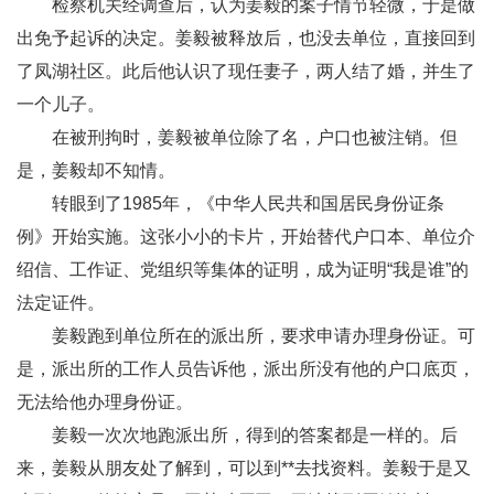
检察机关经调查后，认为姜毅的案子情节轻微，于是做
出免予起诉的决定。姜毅被释放后，也没去单位，直接回到
了凤湖社区。此后他认识了现任妻子，两人结了婚，并生了
一个儿子。
在被刑拘时，姜毅被单位除了名，户口也被注销。但
是，姜毅却不知情。
转眼到了1985年，《中华人民共和国居民身份证条
例》开始实施。这张小小的卡片，开始替代户口本、单位介
绍信、工作证、党组织等集体的证明，成为证明“我是谁”的
法定证件。
姜毅跑到单位所在的派出所，要求申请办理身份证。可
是，派出所的工作人员告诉他，派出所没有他的户口底页，
无法给他办理身份证。
姜毅一次次地跑派出所，得到的答案都是一样的。后
来，姜毅从朋友处了解到，可以到**去找资料。姜毅于是又