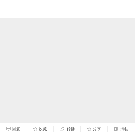
回复
收藏
转播
分享
淘帖