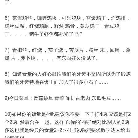
了。
6）京酱鸡丝，咖喱鸡块，可乐鸡块，宫爆鸡丁，炸鸡排，
鸡丝豆腐，红烧鸡腿，籽然 鸡骨，黄瓜鸡丁，青豆鸡
丁。。。。猪牛羊虾鱼都死光了吗？
7）青椒丝，红烧 ，茄子烧 ，苦瓜片，粉丝 末，回锅 ，葱
爆 片，萝卜炖 。。。。有东西好久没见了。
8）知道食堂的人好心眼怕我们的牙齿不坚固所以为了锻炼
我们的牙齿特地在饭里面加入了很多小石子……
9)今日菜旦：反茄炒旦 青菜面巾 古老肉 东瓜毛豆……
10)如果你的饭量是4量,建议你不要一下子打4两,应该是打2
个2两, 然后合在一起。这样子,你的' 4两' 绝对比别人的2两
多这也就是经典的食堂2+2＞4理论,强烈要求数学达人给出