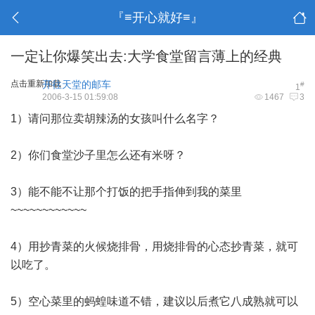
『≡开心就好≡』
一定让你爆笑出去:大学食堂留言薄上的经典
点击重新加载
开往天堂的邮车
#
1
2006-3-15 01:59:08
1467
3
1）请问那位卖胡辣汤的女孩叫什么名字？
2）你们食堂沙子里怎么还有米呀？
3）能不能不让那个打饭的把手指伸到我的菜里
~~~~~~~~~~~~
4）用抄青菜的火候烧排骨，用烧排骨的心态抄青菜，就可
以吃了。
5）空心菜里的蚂蝗味道不错，建议以后煮它八成熟就可以