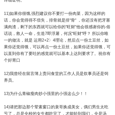
详细证明。
11)如果你很饿,强烈建议你不要打一份肉菜，因为这样的
话，你会觉得得不偿失，排骨就是排“骨“ ，你还没有把牙塞
满肉渣，剩下的东西就可以给你的“旺财“他会很感谢你的-俗
话说，救人一命，生造7即浮屠，何况“旺财“呼？ 所以你唯
一的做法，就是 运用2+2〉4理论，然后点一份土豆丝，如
果你还觉得饿，可以再点一份土豆丝，如果你还觉得饿，可
以直到你有了要吐的感觉就可以基本上达到要求了。祝你有
个好胃口
12)我曾经在留言簿上责问食堂的工作人员是炊事员还是饲
养员。
13)为什么青椒瘦肉炒小强里的小强这么少！！
14)请把那边那个荤素窗口的衰哥换成美女，偶们男生太吃
亏了，总是全校的女生都吃完了，才能轮到我们，全是汤