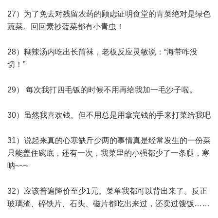
27）为了免去对残留农药的顾虑证明食堂的青菜绝对是绿色
蔬菜。回回素抄菠菜都有小青虫！
28）糊辣汤内吃出长筒袜，老板反应灵敏说：“海带咋没
切！”
29） 每次我打四毛钣的时候不用再给我加一毛沙子啦。
30）虽然我喜欢钱。但不用总是用拿完钱的手来打菜给我吧
31）说起来真的心寒缺斤少两的事情真是经常发生的一份菜
只能盖住碗底，还有一次，我菜里的小强都少了一条腿，寒
呐~~~
32）应该普遍降价至少1元。菜单我都可以背出来了。反正
玻璃渣、碎铁片、石头、磁片都吃出来过，还卖过馊饭……