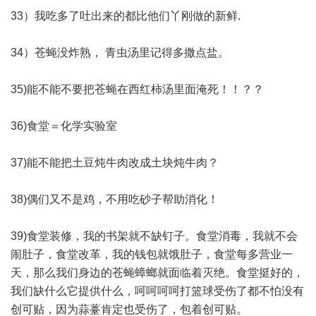
33）我吃多了吐出来的都比他们丫刚做的新鲜.
34）苍蝇没炸熟， 青虫汤里记得多撒点盐。
35)能不能不要把苍蝇在西红柿汤里面淹死！！？？
36)食堂＝化学实验室
37)能不能把土豆炖牛肉改成土块炖牛肉？
38)偶们又不是鸡，不用吃砂子帮助消化！
39)食堂装修，我的书架就不缺钉子。食堂消毒，我就不会
闹肚子，食堂改革，我的钱包就饿肚子，食堂每多营业一
天，那么我们身边的苍蝇蟑螂就面临着灭绝。食堂挺好的，
我们缺什么它提供什么，呵呵呵呵打篮球受伤了都不怕没有
创可贴，因为蒜薹肯定也受伤了，包着创可贴。