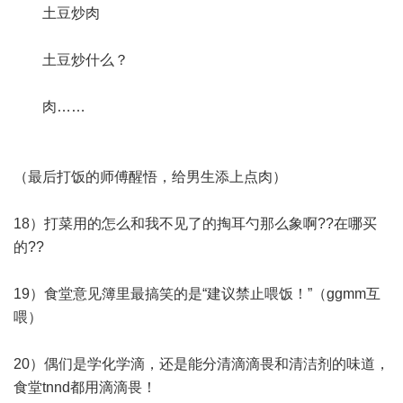
土豆炒肉
土豆炒什么？
肉……
（最后打饭的师傅醒悟，给男生添上点肉）
18）打菜用的怎么和我不见了的掏耳勺那么象啊??在哪买
的??
19）食堂意见簿里最搞笑的是“建议禁止喂饭！”（ggmm互
喂）
20）偶们是学化学滴，还是能分清滴滴畏和清洁剂的味道，
食堂tnnd都用滴滴畏！