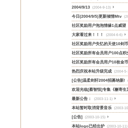
2004/9/13
(2004-9-13)
今日(2004/9/5)更新倾情Mtv
(2
社区奖励用户泡泡情缘1点威望
大家看过来！！！
(2004-6-6)
社区奖励用户失忆的天使10剑
社区奖励所有会员用户100点积
社区奖励所有会员用户10枚金
热烈庆祝本站升级完成
(2004-5-
[公告]温柔剑轩2004招募纳新!
欢迎光临[蔡智恒]专集《槲寄生
最新公告：
(2003-11-1)
本站暂时取消背景音乐
(2003-10
[公告]
(2003-10-15)
本站logo已经出炉
(2003-10-11)