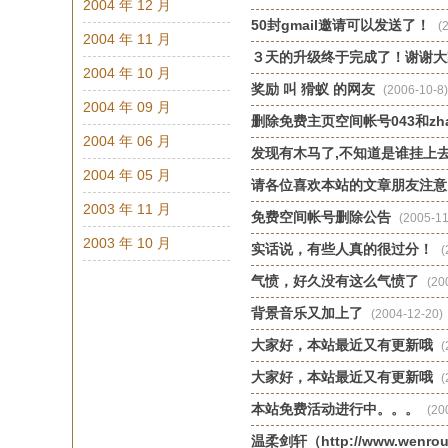
2004 年 12 月
50封gmail邀请可以发送了！
(
2004 年 11 月
３天的升级终于完成了！谢谢大
2004 年 10 月
奖励 叫 猾蚁 的网友
(2006-10-8)
2004 年 09 月
删除免费主页空间帐号043和zh
2004 年 06 月
发现有木马了,不知道是谁挂上去
2004 年 05 月
请各位喜欢本站的文章朋友注意
2003 年 11 月
免费空间帐号删除公告
(2005-11
2003 年 10 月
实话说，有些人真的很过分！
(
气愤，好久没有这么气愤了
(20
背景音乐又加上了
(2004-12-20)
大家好，本站最近又有更新哦
(
大家好，本站最近又有更新哦
(
本站免费活动进行中。。。
(20
温柔剑轩（http://www.wen