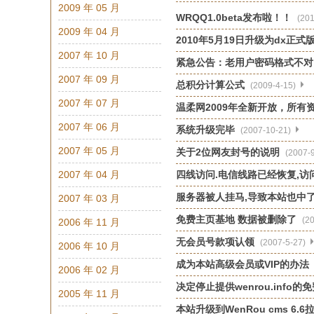
2009 年 05 月
WRQQ1.0beta发布啦！！
(201
2009 年 04 月
2010年5月19日升级为dx正式
2007 年 10 月
紧急公告：老用户密码格式不对
2007 年 09 月
总积分计算公式
(2009-4-15)
2007 年 07 月
温柔网2009年全新开放，所有
2007 年 06 月
系统升级完毕
(2007-10-21)
2007 年 05 月
关于2位网友封号的说明
(2007-9
2007 年 04 月
四线访问.电信线路已经恢复,访
服务器被人挂马,导致本站也中
2007 年 03 月
免费主页基地 数据被删除了
(2
2006 年 11 月
无会员号款项认领
(2007-5-27)
2006 年 10 月
成为本站高级会员或VIP的办法
2006 年 02 月
决定停止提供wenrou.info
2005 年 11 月
本站升级到WenRou cms 6.6拉