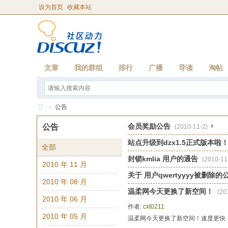
设为首页
收藏本站
文章
我的群组
排行
广播
导读
淘帖
›
公告
温
会员奖励公告
公告
(2010-11-2)
柔
站点升级到dzx1.5正式版本啦
全部
网
封锁kmlia 用户的通告
(2010-11
2010 年 11 月
关于 用户qwertyyyy被删除的
2010 年 08 月
温柔网今天更换了新空间！
(20
2010 年 06 月
作者:
cxt0211
2010 年 05 月
温柔网今天更换了新空间！速度更快