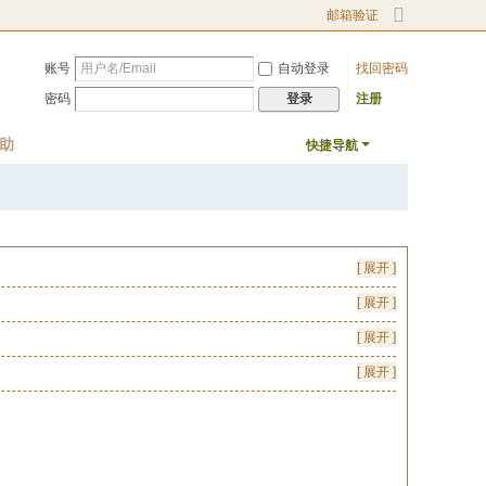
邮箱验证
切
换
账号
自动登录
找回密码
到
宽
密码
注册
登录
版
助
快捷导航
[ 展开 ]
[ 展开 ]
[ 展开 ]
[ 展开 ]