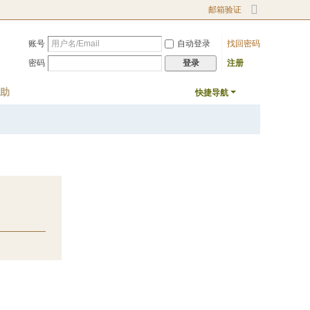
邮箱验证
切
换
账号
自动登录
找回密码
到
宽
密码
注册
登录
版
助
快捷导航