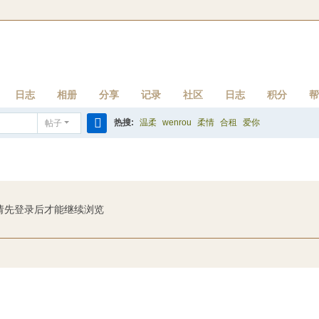
日志
相册
分享
记录
社区
日志
积分
帮
热搜:
温柔
wenrou
柔情
合租
爱你
帖子
搜
索
请先登录后才能继续浏览